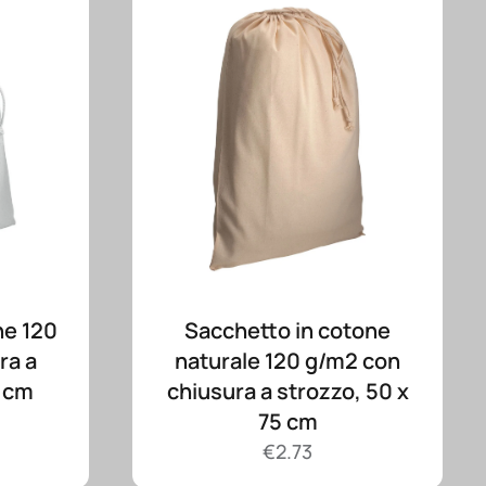
ne 120
Sacchetto in cotone
ra a
naturale 120 g/m2 con
0 cm
chiusura a strozzo, 50 x
75 cm
€
2.73