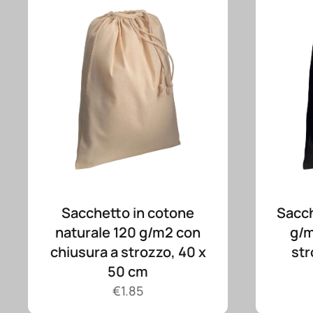
Sacchetto in cotone
Sacch
naturale 120 g/m2 con
g/m
chiusura a strozzo, 40 x
str
50 cm
€
1.85