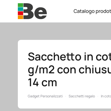
Catalogo prodot
Skip to main content
Sacchetto in co
g/m2 con chiusur
14 cm
Gadget Personalizzati
Sacchetti regalo
In cot