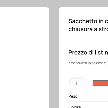
Sacchetto in 
chiusura a str
Prezzo di listi
* consulta la sezione
Sacchetto
in
cotone
Peso
naturale
120
Colore