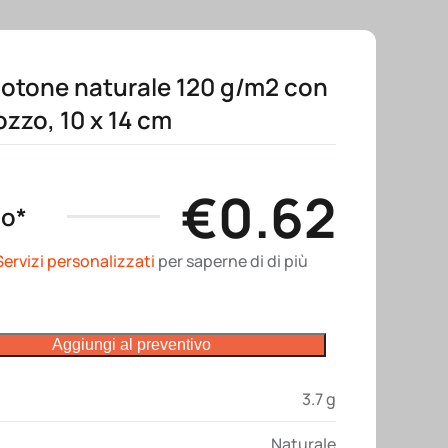
cotone naturale 120 g/m2 con
ozzo, 10 x 14 cm
€
0.62
no*
Servizi personalizzati
per saperne di di più
Aggiungi al preventivo
3.7 g
Naturale