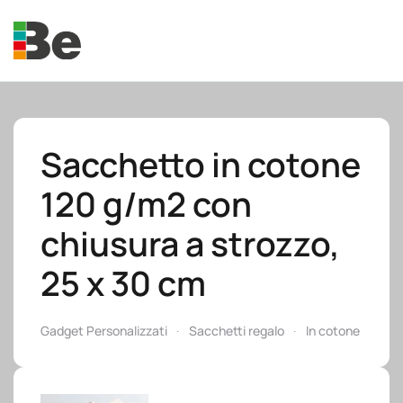
Skip to main content
Sacchetto in cotone
120 g/m2 con
e.promo
chiusura a strozzo,
25 x 30 cm
e.professional
Gadget Personalizzati
Sacchetti regalo
In cotone