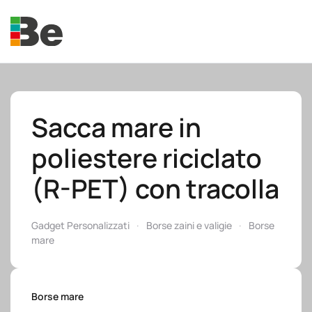
Skip to main content
Sacca mare in
poliestere riciclato
e.promo
(R-PET) con tracolla
Gadget Personalizzati
Borse zaini e valigie
Borse
mare
e.professional
Borse mare