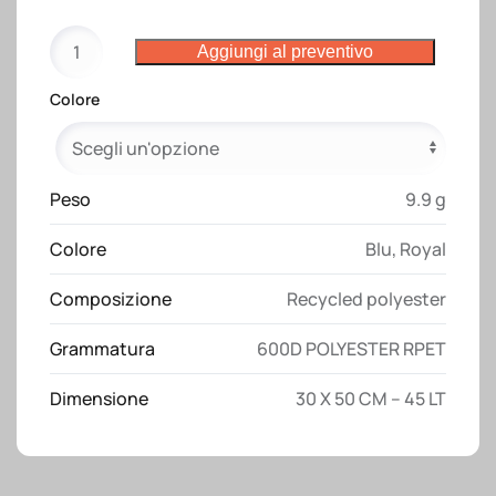
Sacca
Aggiungi al preventivo
mare
in
Colore
poliestere
riciclato
(R-
PET)
Peso
9.9 g
con
Colore
Blu
,
Royal
tracolla
quantità
Composizione
Recycled polyester
Grammatura
600D POLYESTER RPET
Dimensione
30 X 50 CM – 45 LT