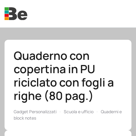
Skip to main content
Quaderno con
copertina in PU
e.promo
riciclato con fogli a
righe (80 pag.)
e.professional
Gadget Personalizzati
Scuola e ufficio
Quaderni e
block notes