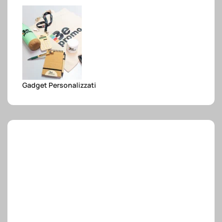
e.safe
e.sport
Gadget Personalizzati