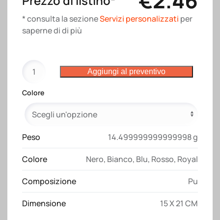
€
2.46
Prezzo di listino*
* consulta la sezione
Servizi personalizzati
per
saperne di di più
Quaderno
Aggiungi al preventivo
con
copertina
Colore
in
PU
riciclato
con
Peso
14.499999999999998 g
fogli
Colore
Nero
,
Bianco
,
Blu
,
Rosso
,
Royal
a
righe
Composizione
Pu
(80
pag.)
Dimensione
15 X 21 CM
quantità