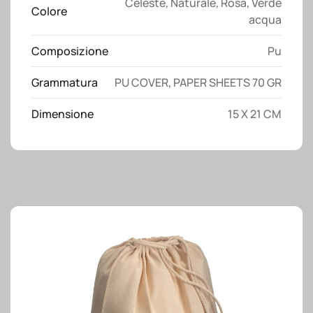
Celeste
,
Naturale
,
Rosa
,
Verde
ed
Colore
acqua
elastico
di
Composizione
Pu
chiusura
quantità
Grammatura
PU COVER, PAPER SHEETS 70 GR
Dimensione
15 X 21 CM