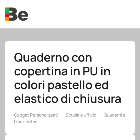
Skip to main content
Quaderno con
copertina in PU in
e.promo
colori pastello ed
elastico di chiusura
e.professional
Gadget Personalizzati
Scuola e ufficio
Quaderni e
block notes