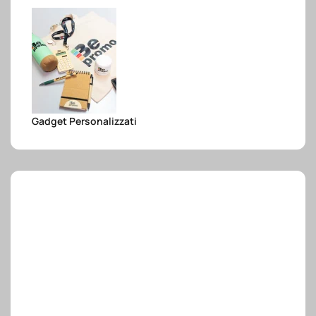
e.safe
e.sport
Gadget Personalizzati