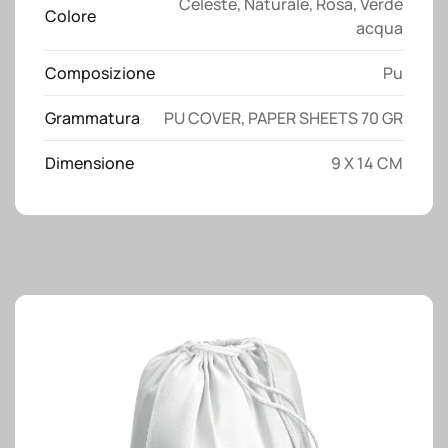
Celeste
,
Naturale
,
Rosa
,
Verde
ed
Colore
acqua
elastico
di
Composizione
Pu
chiusura
quantità
Grammatura
PU COVER, PAPER SHEETS 70 GR
Dimensione
9 X 14 CM