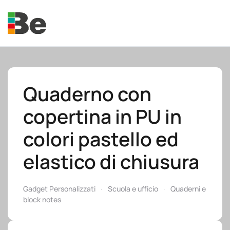
Skip to main content
Quaderno con
copertina in PU in
e.promo
colori pastello ed
elastico di chiusura
e.professional
Gadget Personalizzati
Scuola e ufficio
Quaderni e
block notes