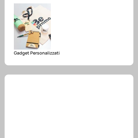
e.safe
e.sport
Gadget Personalizzati