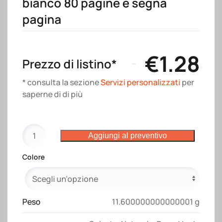
bianco 80 pagine e segna
pagina
€
1.28
Prezzo di listino*
* consulta la sezione
Servizi personalizzati
per
saperne di di più
Quaderno
Aggiungi al preventivo
con
copertina
Colore
in
PU
in
colori
Peso
11.600000000000001 g
pastello