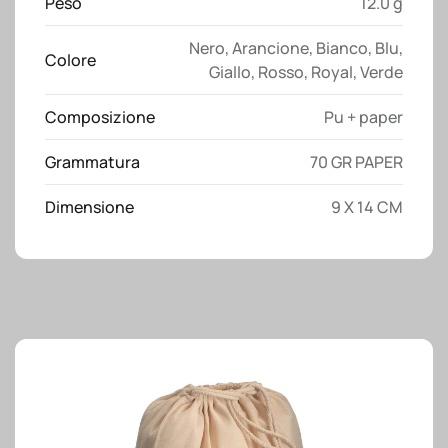
puntinati
Peso
12.0 g
su
Nero
,
Arancione
,
Bianco
,
Blu
,
carta
Colore
Giallo
,
Rosso
,
Royal
,
Verde
bianca
(80
Composizione
Pu + paper
pagine)
quantità
Grammatura
70 GR PAPER
Dimensione
9 X 14 CM