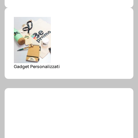
e.safe
e.sport
Gadget Personalizzati