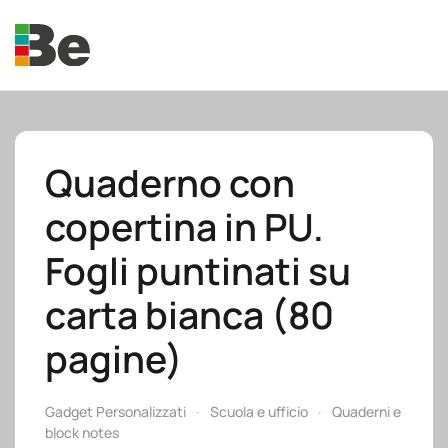
Skip to main content
Quaderno con
copertina in PU.
e.promo
Fogli puntinati su
carta bianca (80
pagine)
e.professional
Gadget Personalizzati
Scuola e ufficio
Quaderni e
block notes