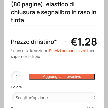
(80 pagine), elastico di
chiusura e segnalibro in raso in
tinta
€
1.28
Prezzo di listino*
* consulta la sezione
Servizi personalizzati
per
saperne di di più
Quaderno
Aggiungi al preventivo
con
copertina
Colore
in
PU.
Fogli