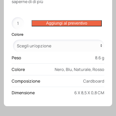
saperne di di più
Quadernetto
Aggiungi al preventivo
porta
foglietti
Colore
adesivi
quantità
Peso
8.6 g
Colore
Nero
,
Blu
,
Naturale
,
Rosso
Composizione
Cardboard
Dimensione
6 X 8,5 X 0,8 CM