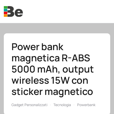
Skip to main content
Power bank
magnetica R-ABS
e.promo
5000 mAh, output
wireless 15W con
sticker magnetico
e.professional
Gadget Personalizzati
Tecnologia
Powerbank