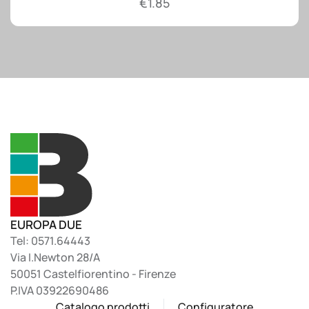
€
1.85
EUROPA DUE
Tel: 0571.64443
Via I.Newton 28/A
50051 Castelfiorentino - Firenze
P.IVA 03922690486
Catalogo prodotti
Configuratore