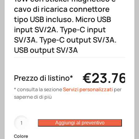
cavo di ricarica connettore
tipo USB incluso. Micro USB
input SV/2A. Type-C input
SV/3A. Type-C output SV/3A.
USB output SV/3A
€
23.76
Prezzo di listino*
* consulta la sezione
Servizi personalizzati
per
saperne di di più
Power
Aggiungi al preventivo
bank
magnetica
Colore