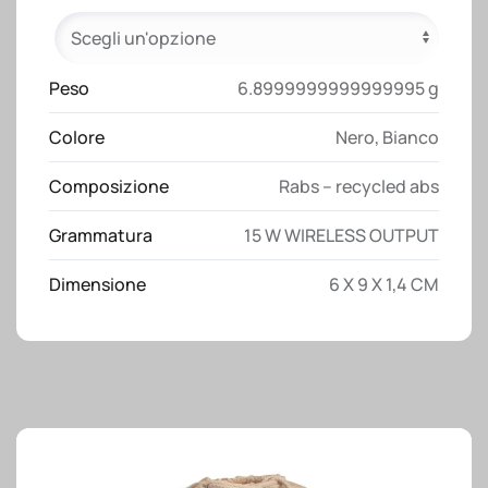
R-
ABS
5000
mAh,
Peso
6.8999999999999995 g
output
Colore
Nero
,
Bianco
wireless
15W
Composizione
Rabs – recycled abs
con
sticker
Grammatura
15 W WIRELESS OUTPUT
magnetico
quantità
Dimensione
6 X 9 X 1,4 CM