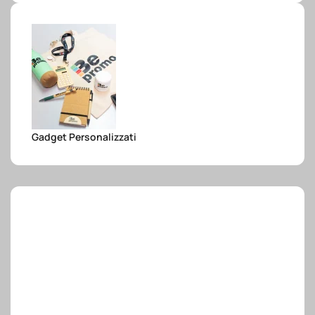
e.safe
e.sport
Gadget Personalizzati