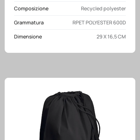
con
Composizione
Recycled polyester
zip
e
Grammatura
RPET POLYESTER 600D
pratica
maniglia
Dimensione
29 X 16,5 CM
quantità