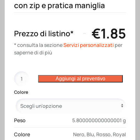
con zip e pratica maniglia
€
1.85
Prezzo di listino*
* consulta la sezione
Servizi personalizzati
per
saperne di di più
Porta
Aggiungi al preventivo
documenti
in
Colore
poliestere
riciclato
R-
PET
Peso
5.800000000000001 g
con
Colore
Nero
,
Blu
,
Rosso
,
Royal
chiusura