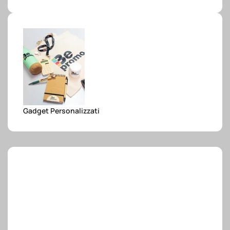
e.safe
e.sport
Gadget Personalizzati