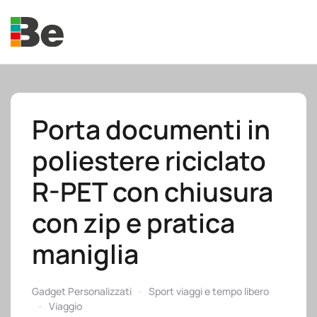
Skip to main content
Porta documenti in
poliestere riciclato
e.promo
R-PET con chiusura
con zip e pratica
maniglia
e.professional
Gadget Personalizzati
Sport viaggi e tempo libero
Viaggio