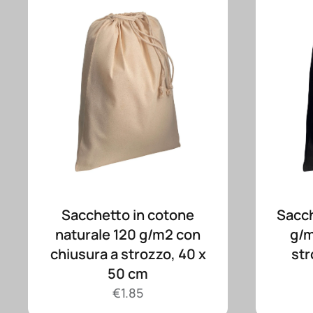
Sacchetto in cotone
Sacch
naturale 120 g/m2 con
g/m
chiusura a strozzo, 40 x
str
50 cm
€
1.85