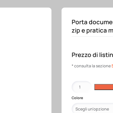
Porta documen
zip e pratica 
Prezzo di listi
* consulta la sezione
Porta
documenti
in
Colore
poliestere
con