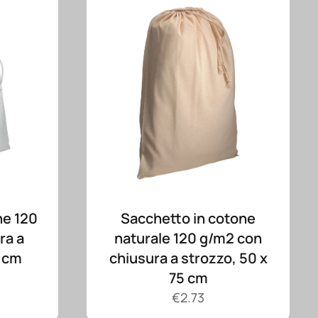
ne 120
Sacchetto in cotone
ra a
naturale 120 g/m2 con
0 cm
chiusura a strozzo, 50 x
75 cm
€
2.73