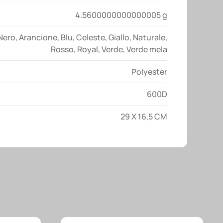
4.5600000000000005 g
Nero
,
Arancione
,
Blu
,
Celeste
,
Giallo
,
Naturale
,
Rosso
,
Royal
,
Verde
,
Verde mela
Polyester
600D
29 X 16,5 CM