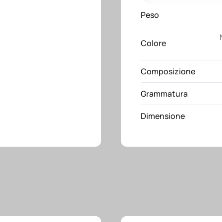
chiusura
zip
Peso
e
pratica
Colore
maniglia
quantità
Composizione
Grammatura
Dimensione