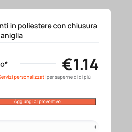
ti in poliestere con chiusura
maniglia
€
1.14
no*
Servizi personalizzati
per saperne di di più
Aggiungi al preventivo