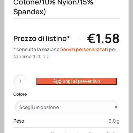
Cotone/10% Nylon/15%
Spandex)
€
1.58
Prezzo di listino*
* consulta la sezione
Servizi personalizzati
per
saperne di di più
Polsino
Aggiungi al preventivo
parasudore
in
Colore
spugna,
con
spazio
per
Peso
9.0 g
la