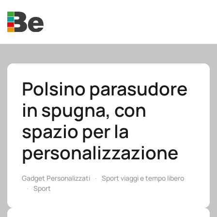
Skip to main content
Polsino parasudore
in spugna, con
e.promo
spazio per la
personalizzazione
e.professional
Gadget Personalizzati
Sport viaggi e tempo libero
Sport