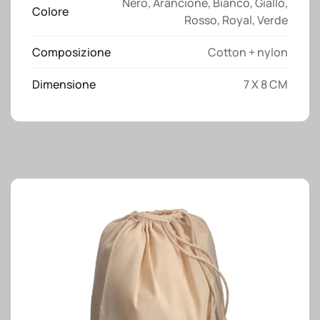
Nero
,
Arancione
,
Bianco
,
Giallo
,
personalizzazione
Colore
Rosso
,
Royal
,
Verde
quantità
Composizione
Cotton + nylon
Dimensione
7 X 8 CM