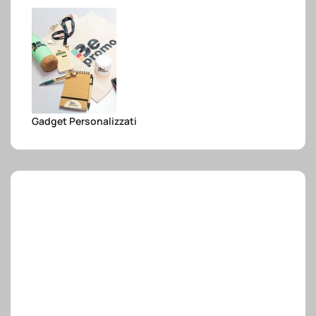
e.safe
e.sport
Gadget Personalizzati