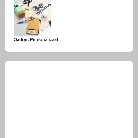
e.safe
e.sport
Gadget Personalizzati