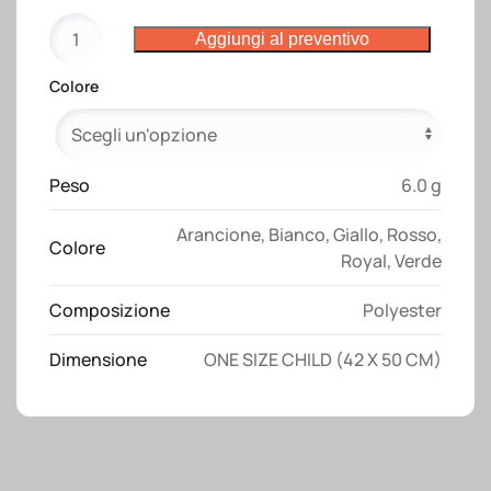
Pettorina
Aggiungi al preventivo
da
bambino
Colore
in
poliestere
quantità
Peso
6.0 g
Arancione
,
Bianco
,
Giallo
,
Rosso
,
Colore
Royal
,
Verde
Composizione
Polyester
Dimensione
ONE SIZE CHILD (42 X 50 CM)