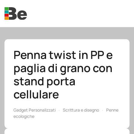
Skip to main content
Penna twist in PP e
paglia di grano con
e.promo
stand porta
cellulare
e.professional
Gadget Personalizzati
Scrittura e disegno
Penne
ecologiche