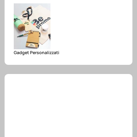
e.safe
e.sport
Gadget Personalizzati