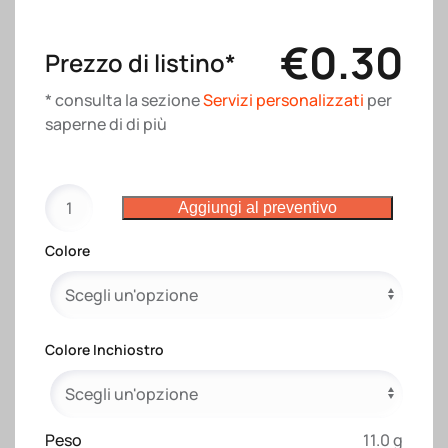
€
0.30
Prezzo di listino*
* consulta la sezione
Servizi personalizzati
per
saperne di di più
Penna
Aggiungi al preventivo
twist
in
Colore
PP
e
paglia
di
Colore Inchiostro
grano
con
stand
porta
Peso
11.0 g