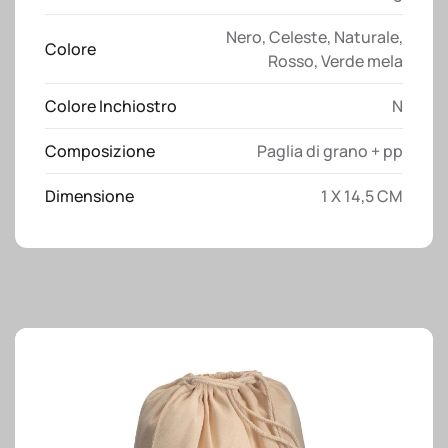
cellulare
quantità
Nero
,
Celeste
,
Naturale
,
Colore
Rosso
,
Verde mela
Colore Inchiostro
N
Composizione
Paglia di grano + pp
Dimensione
1 X 14,5 CM