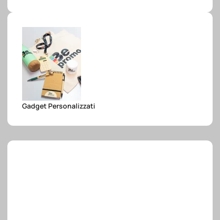
e.safe
e.sport
Gadget Personalizzati