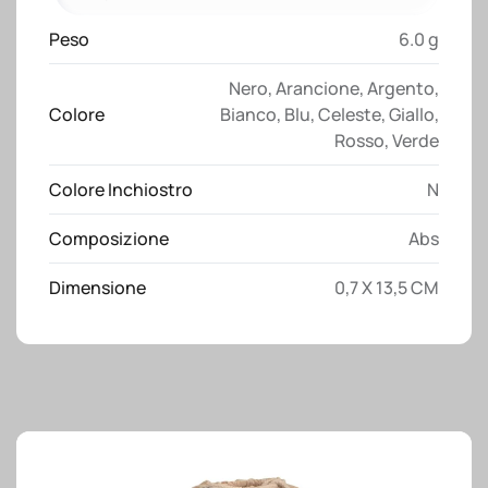
e
clip
Peso
6.0 g
in
metallo
Nero
,
Arancione
,
Argento
,
quantità
Colore
Bianco
,
Blu
,
Celeste
,
Giallo
,
Rosso
,
Verde
Colore Inchiostro
N
Composizione
Abs
Dimensione
0,7 X 13,5 CM