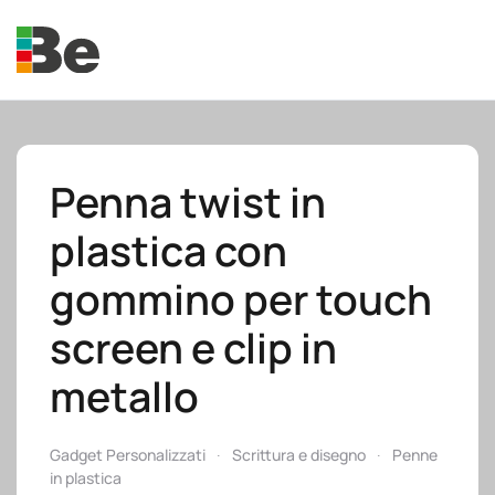
Skip to main content
Penna twist in
plastica con
e.promo
gommino per touch
screen e clip in
metallo
e.professional
Gadget Personalizzati
Scrittura e disegno
Penne
in plastica