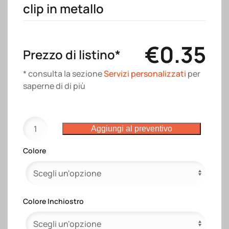
clip in metallo
€
0.35
Prezzo di listino*
* consulta la sezione
Servizi personalizzati
per
saperne di di più
Penna
Aggiungi al preventivo
twist
in
Colore
plastica
con
gommino
per
Colore Inchiostro
touch
screen