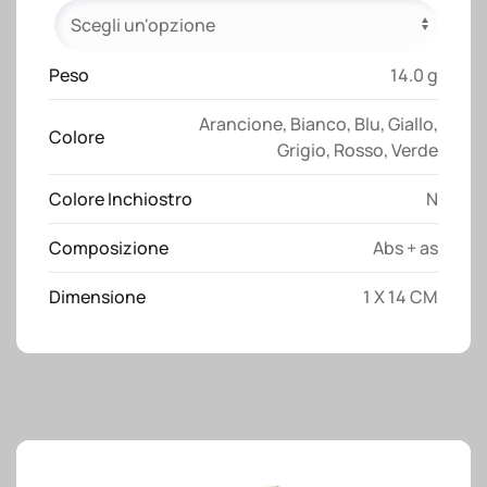
e
impugnatura
gommata
Peso
14.0 g
in
tinta
Arancione
,
Bianco
,
Blu
,
Giallo
,
Colore
quantità
Grigio
,
Rosso
,
Verde
Colore Inchiostro
N
Composizione
Abs + as
Dimensione
1 X 14 CM