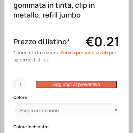
gommata in tinta, clip in
metallo, refill jumbo
€
0.21
Prezzo di listino*
* consulta la sezione
Servizi personalizzati
per
saperne di di più
Penna
Aggiungi al preventivo
a
scatto
Colore
in
plastica,
con
fusto
Colore Inchiostro
colorato