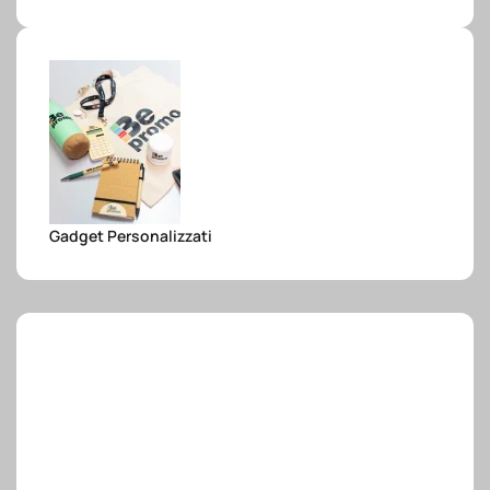
e.safe
e.sport
Gadget Personalizzati