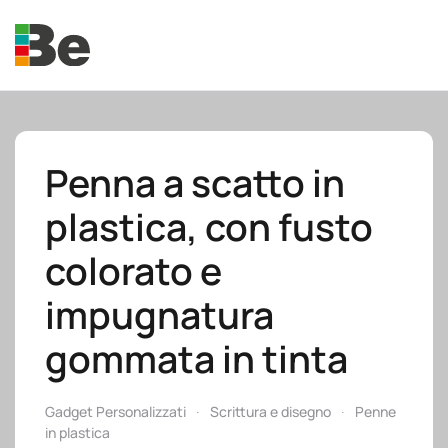
Skip to main content
Penna a scatto in
plastica, con fusto
e.promo
colorato e
impugnatura
gommata in tinta
e.professional
Gadget Personalizzati
Scrittura e disegno
Penne
in plastica