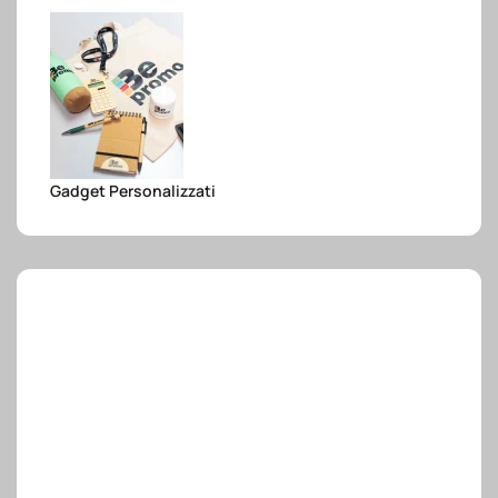
e.safe
e.sport
Gadget Personalizzati