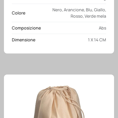
bianco,
Nero
,
Arancione
,
Blu
,
Giallo
,
impugatura
Colore
Rosso
,
Verde mela
gommata
e
Composizione
Abs
colorata
quantità
Dimensione
1 X 14 CM