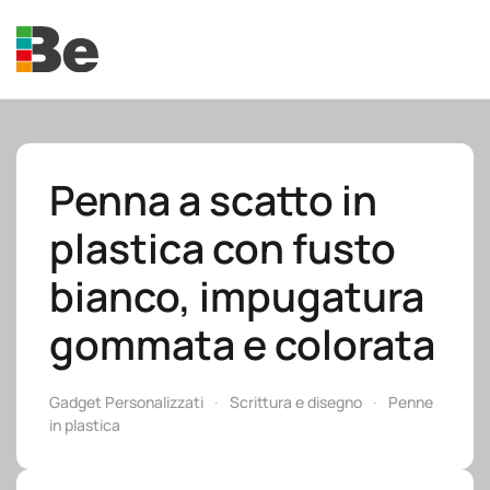
Skip to main content
Penna a scatto in
plastica con fusto
e.promo
bianco, impugatura
gommata e colorata
e.professional
Gadget Personalizzati
Scrittura e disegno
Penne
in plastica