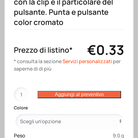
con la clip e il particolare del
pulsante. Punta e pulsante
color cromato
€
0.33
Prezzo di listino*
* consulta la sezione
Servizi personalizzati
per
saperne di di più
Penna
Aggiungi al preventivo
a
scatto
Colore
in
plastica
con
fusto
Peso
9.0 g