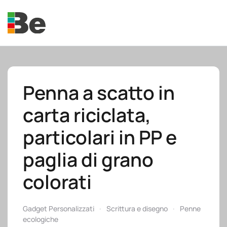
Skip to main content
Penna a scatto in
carta riciclata,
e.promo
particolari in PP e
paglia di grano
colorati
e.professional
Gadget Personalizzati
Scrittura e disegno
Penne
ecologiche