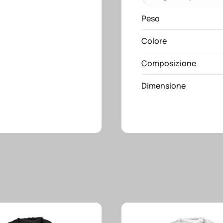
riciclata
con
Peso
particolari
Colore
colorati
in
Composizione
PLA
quantità
Dimensione