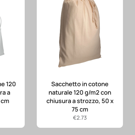
ne 120
Sacchetto in cotone
ra a
naturale 120 g/m2 con
0 cm
chiusura a strozzo, 50 x
75 cm
€
2.73