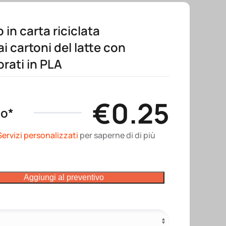
 in carta riciclata
i cartoni del latte con
orati in PLA
€
0.25
no*
Servizi personalizzati
per saperne di di più
Aggiungi al preventivo