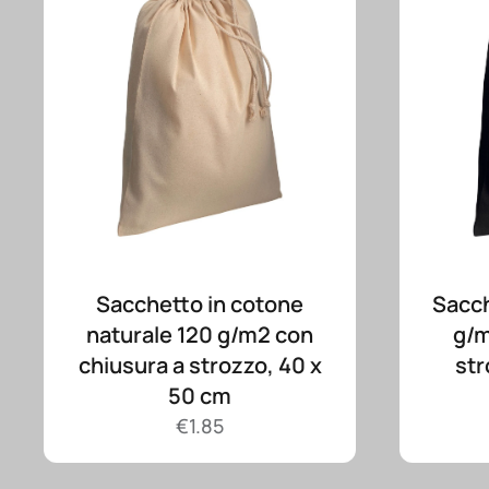
Sacchetto in cotone
Sacch
naturale 120 g/m2 con
g/m
chiusura a strozzo, 40 x
str
50 cm
€
1.85