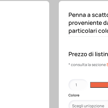
Penna a scatto
proveniente da
particolari col
Prezzo di listi
* consulta la sezione
Penna
a
scatto
Colore
in
carta