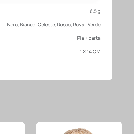
6.5 g
Nero
,
Bianco
,
Celeste
,
Rosso
,
Royal
,
Verde
Pla + carta
1 X 14 CM