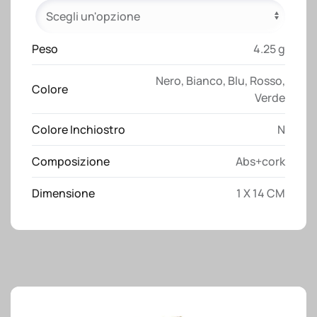
e
particolari
cromati
Peso
4.25 g
quantità
Nero
,
Bianco
,
Blu
,
Rosso
,
Colore
Verde
Colore Inchiostro
N
Composizione
Abs+cork
Dimensione
1 X 14 CM