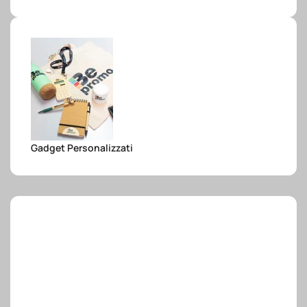
e.safe
e.sport
Gadget Personalizzati