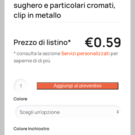
sughero e particolari cromati,
clip in metallo
€
0.59
Prezzo di listino*
* consulta la sezione
Servizi personalizzati
per
saperne di di più
Penna
Aggiungi al preventivo
a
scatto
Colore
in
alluninio
gommato,impugnatura
in
Colore Inchiostro
sughero