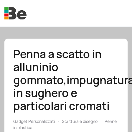
Skip to main content
Penna a scatto in
alluninio
e.promo
gommato,impugnatur
in sughero e
particolari cromati
e.professional
Gadget Personalizzati
Scrittura e disegno
Penne
in plastica