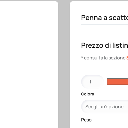
Penna a scatto
Prezzo di listi
* consulta la sezione
Penna
a
scatto
Colore
in
alluminio
riciclato
quantità
Peso