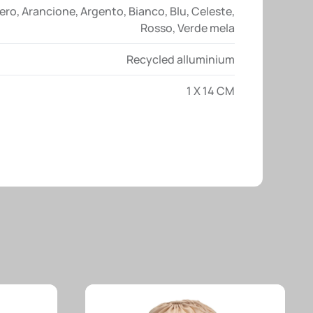
ero
,
Arancione
,
Argento
,
Bianco
,
Blu
,
Celeste
,
Rosso
,
Verde mela
Recycled alluminium
1 X 14 CM