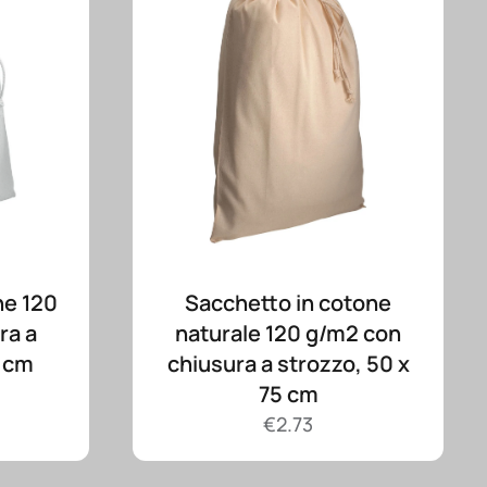
ne 120
Sacchetto in cotone
ra a
naturale 120 g/m2 con
0 cm
chiusura a strozzo, 50 x
75 cm
€
2.73