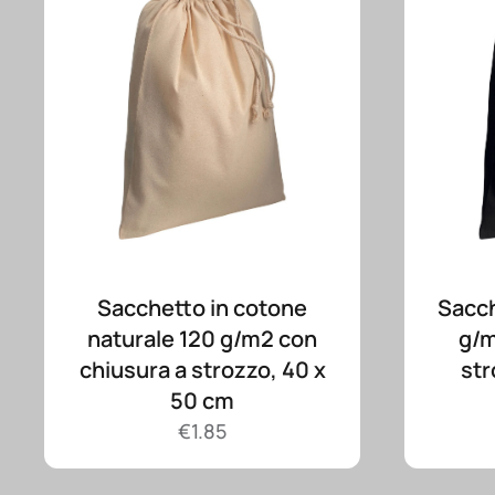
Sacchetto in cotone
Sacch
naturale 120 g/m2 con
g/m
chiusura a strozzo, 40 x
str
50 cm
€
1.85