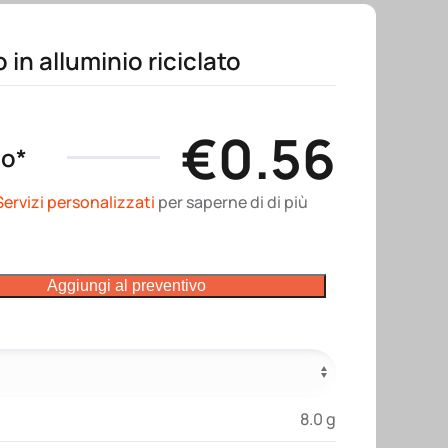
 in alluminio riciclato
€
0.56
no*
Servizi personalizzati
per saperne di di più
Aggiungi al preventivo
8.0 g