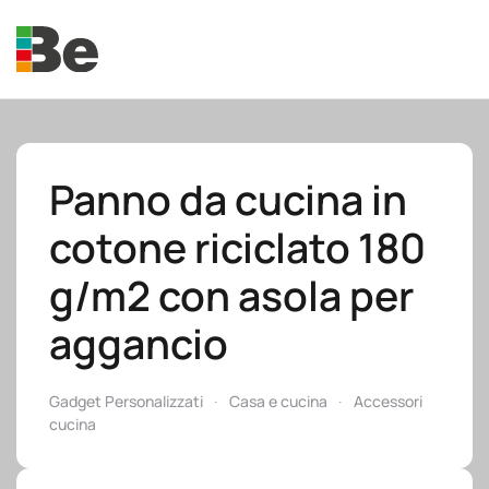
Skip to main content
Panno da cucina in
cotone riciclato 180
e.promo
g/m2 con asola per
aggancio
e.professional
Gadget Personalizzati
Casa e cucina
Accessori
cucina