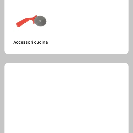
e.safe
e.sport
Accessori cucina