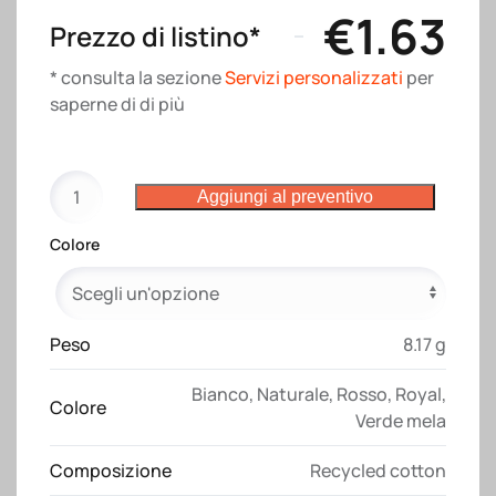
€
1.63
Prezzo di listino*
* consulta la sezione
Servizi personalizzati
per
saperne di di più
Panno
Aggiungi al preventivo
da
cucina
Colore
in
cotone
riciclato
180
Peso
8.17 g
g/m2
Bianco
,
Naturale
,
Rosso
,
Royal
,
con
Colore
Verde mela
asola
per
Composizione
Recycled cotton
aggancio