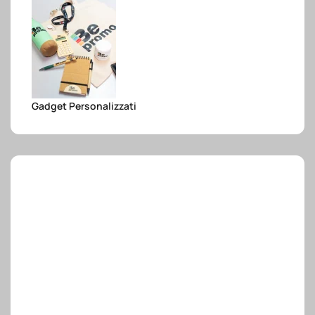
e.safe
e.sport
Gadget Personalizzati