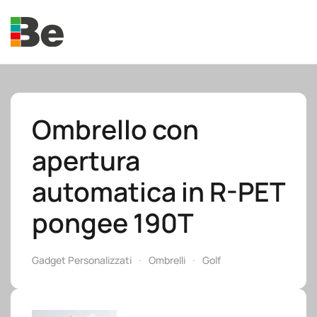
Skip to main content
Ombrello con
apertura
e.promo
automatica in R-PET
pongee 190T
e.professional
Gadget Personalizzati
Ombrelli
Golf