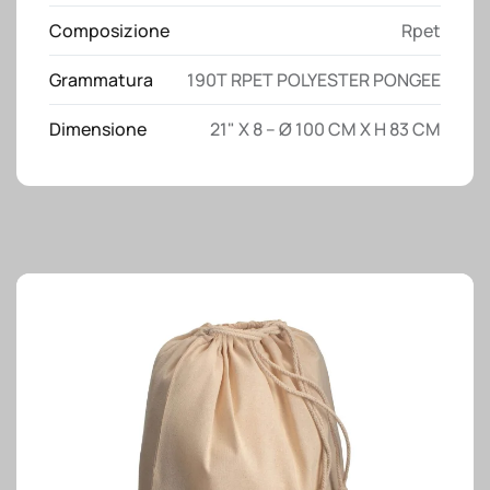
quantità
Composizione
Rpet
Grammatura
190T RPET POLYESTER PONGEE
Dimensione
21" X 8 – Ø 100 CM X H 83 CM