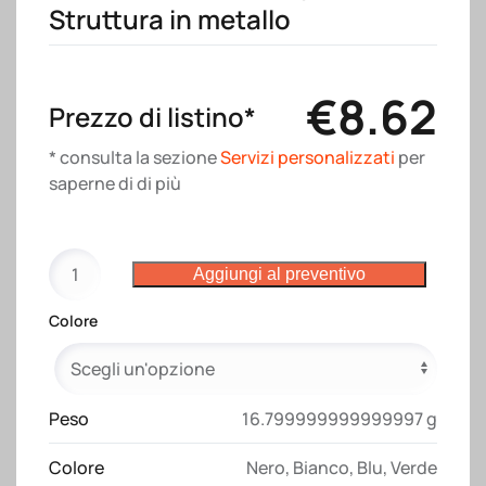
Struttura in metallo
€
8.62
Prezzo di listino*
* consulta la sezione
Servizi personalizzati
per
saperne di di più
Ombrello
Aggiungi al preventivo
con
apertura
Colore
automatica
in
R-
PET
Peso
16.799999999999997 g
pongee
Colore
Nero
,
Bianco
,
Blu
,
Verde
190T