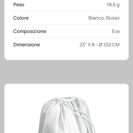
in
Peso
18.6 g
metallo
Colore
Bianco
,
Rosso
e
manico
Composizione
Eva
curvo
in
Dimensione
23" X 8 – Ø 102 CM
plastica
quantità