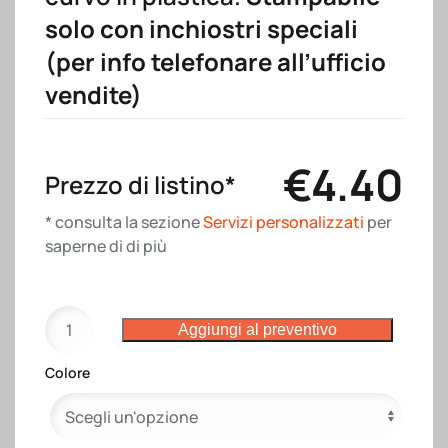
solo con inchiostri speciali
(per info telefonare all’ufficio
vendite)
€
4.40
Prezzo di listino*
* consulta la sezione
Servizi personalizzati
per
saperne di di più
Ombrello
Aggiungi al preventivo
automatico
in
Colore
EVA
con
fusto