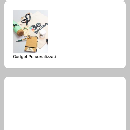
e.safe
e.sport
Gadget Personalizzati