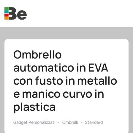
Skip to main content
Ombrello
automatico in EVA
e.promo
con fusto in metallo
e manico curvo in
plastica
e.professional
Gadget Personalizzati
Ombrelli
Standard