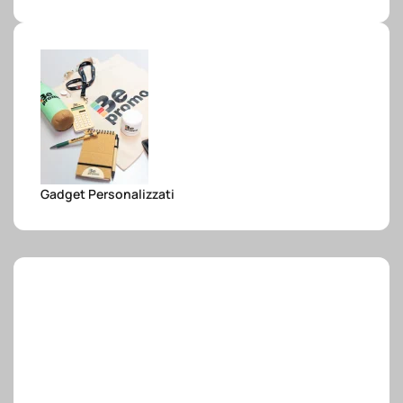
e.safe
e.sport
Gadget Personalizzati