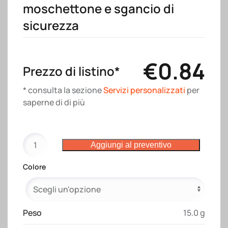
moschettone e sgancio di
sicurezza
€
0.84
Prezzo di listino*
* consulta la sezione
Servizi personalizzati
per
saperne di di più
Nastro
Aggiungi al preventivo
da
collo
Colore
in
poliestere
riciclato
R-
Peso
15.0 g
PET