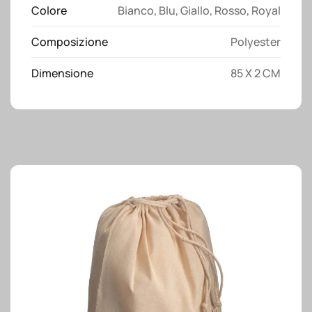
Colore
Bianco
,
Blu
,
Giallo
,
Rosso
,
Royal
con
moschettone
Composizione
Polyester
e
sgancio
Dimensione
85 X 2 CM
di
sicurezza
quantità