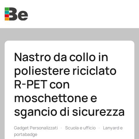
Skip to main content
Nastro da collo in
poliestere riciclato
e.promo
R-PET con
moschettone e
sgancio di sicurezza
e.professional
Gadget Personalizzati
Scuola e ufficio
Lanyard e
portabadge