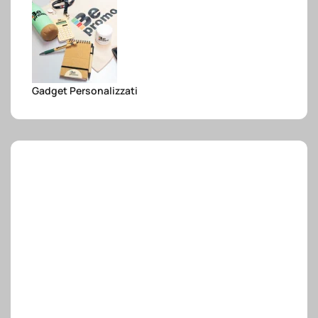
e.safe
e.sport
Gadget Personalizzati