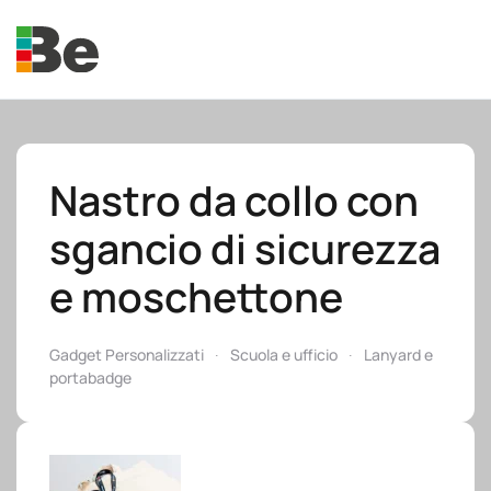
Skip to main content
Nastro da collo con
sgancio di sicurezza
e.promo
e moschettone
Gadget Personalizzati
Scuola e ufficio
Lanyard e
portabadge
e.professional