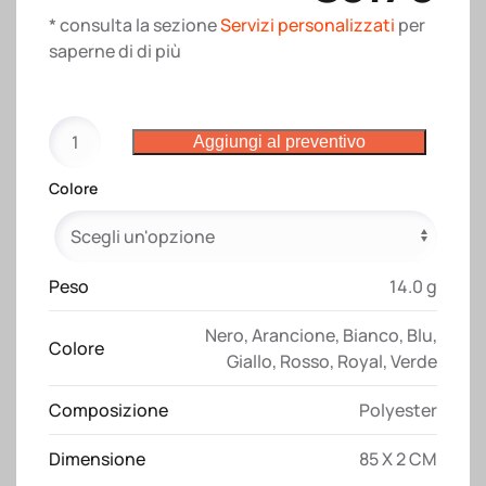
* consulta la sezione
Servizi personalizzati
per
saperne di di più
Nastro
Aggiungi al preventivo
da
collo
Colore
con
sgancio
di
sicurezza
Peso
14.0 g
e
Nero
,
Arancione
,
Bianco
,
Blu
,
moschettone
Colore
Giallo
,
Rosso
,
Royal
,
Verde
quantità
Composizione
Polyester
Dimensione
85 X 2 CM