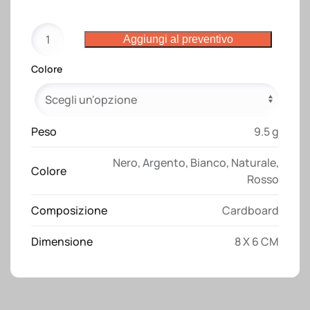
Mini
Aggiungi al preventivo
portafoglietti
colorati
Colore
adesivi
quantità
Peso
9.5 g
Nero
,
Argento
,
Bianco
,
Naturale
,
Colore
Rosso
Composizione
Cardboard
Dimensione
8 X 6 CM