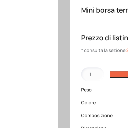
Mini borsa ter
Prezzo di listi
* consulta la sezione
Mini
borsa
termica
Peso
in
TNT,
Colore
interno
argentato
Composizione
quantità