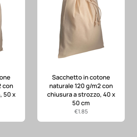
tone
Sacchetto in cotone
2 con
naturale 120 g/m2 con
, 50 x
chiusura a strozzo, 40 x
50 cm
€
1.85