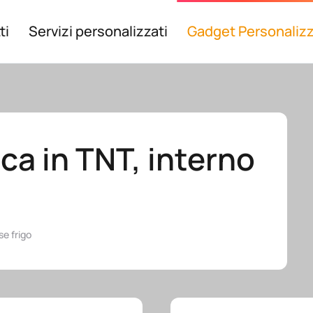
ti
Servizi personalizzati
Gadget Personalizz
ca in TNT, interno
se frigo