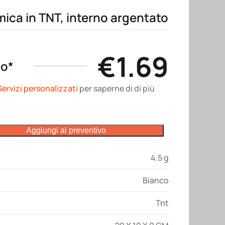
mica in TNT, interno argentato
€
1.69
no*
Servizi personalizzati
per saperne di di più
Aggiungi al preventivo
4.5 g
Bianco
Tnt