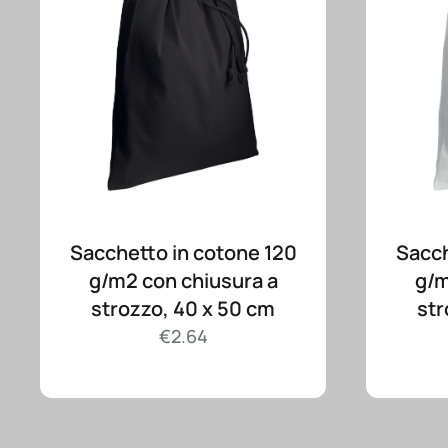
Sacchetto in cotone 120
Sacch
g/m2 con chiusura a
g/m
strozzo, 40 x 50 cm
str
€
2.64