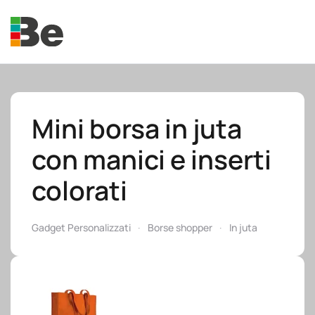
Skip to main content
Mini borsa in juta
con manici e inserti
e.promo
colorati
Gadget Personalizzati
Borse shopper
In juta
e.professional