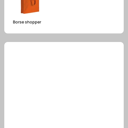
e.safe
Borse shopper
e.sport