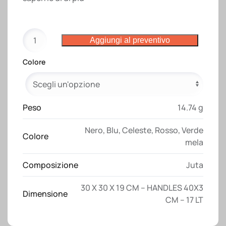
Mini
Aggiungi al preventivo
borsa
in
Colore
juta
con
manici
e
Peso
14.74 g
inserti
Nero
,
Blu
,
Celeste
,
Rosso
,
Verde
colorati
Colore
mela
quantità
Composizione
Juta
30 X 30 X 19 CM – HANDLES 40X3
Dimensione
CM – 17 LT