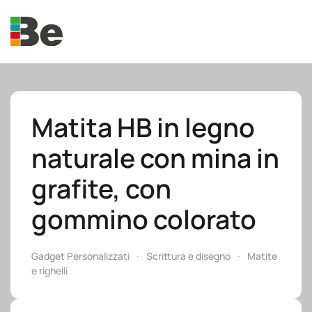
Skip to main content
Matita HB in legno
naturale con mina in
e.promo
grafite, con
gommino colorato
e.professional
Gadget Personalizzati
Scrittura e disegno
Matite
e righelli