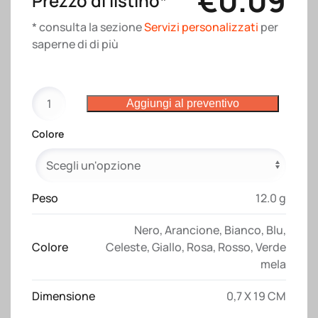
€
0.09
Prezzo di listino*
* consulta la sezione
Servizi personalizzati
per
saperne di di più
Matita
Aggiungi al preventivo
HB
in
Colore
legno
naturale
con
mina
Peso
12.0 g
in
Nero
,
Arancione
,
Bianco
,
Blu
,
grafite,
Colore
Celeste
,
Giallo
,
Rosa
,
Rosso
,
Verde
con
mela
gommino
colorato
Dimensione
0,7 X 19 CM
quantità