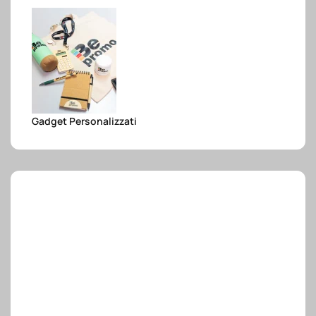
e.safe
e.sport
Gadget Personalizzati