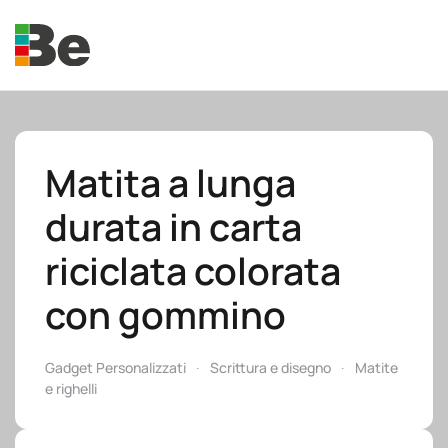
Skip to main content
Matita a lunga
durata in carta
e.promo
riciclata colorata
con gommino
e.professional
Gadget Personalizzati
Scrittura e disegno
Matite
e righelli