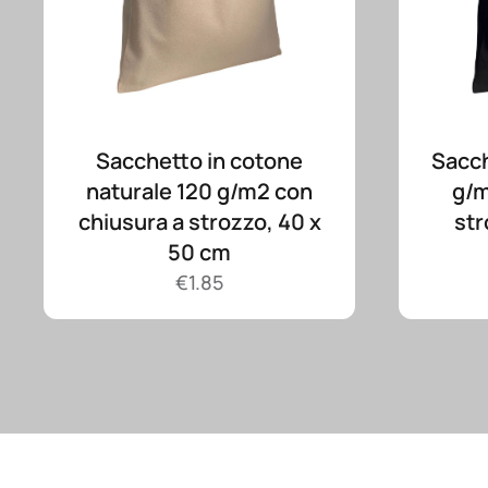
Sacchetto in cotone
Sacch
naturale 120 g/m2 con
g/m
chiusura a strozzo, 40 x
str
50 cm
€
1.85