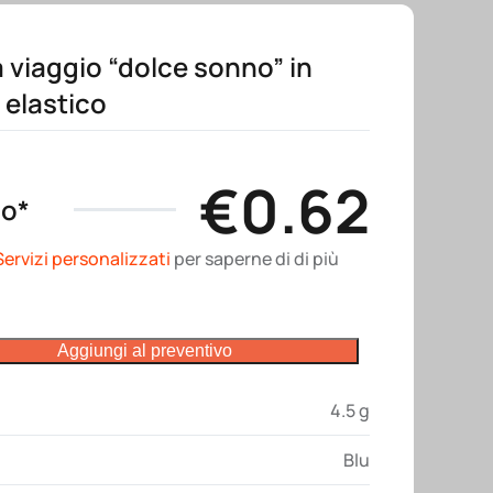
 viaggio “dolce sonno” in
 elastico
€
0.62
no*
Servizi personalizzati
per saperne di di più
Aggiungi al preventivo
4.5 g
Blu