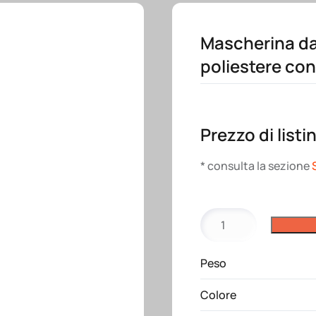
Mascherina da
poliestere con
Prezzo di listi
* consulta la sezione
Mascherina
da
viaggio
Peso
"dolce
sonno"
Colore
con