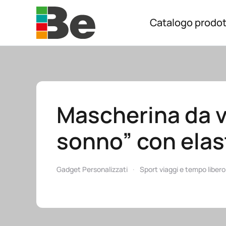
Catalogo prodot
Skip to main content
Mascherina da v
sonno” con elas
Gadget Personalizzati
Sport viaggi e tempo libero