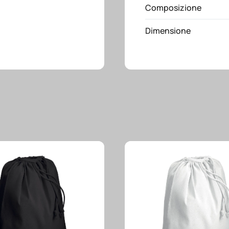
elastico
Composizione
quantità
Dimensione