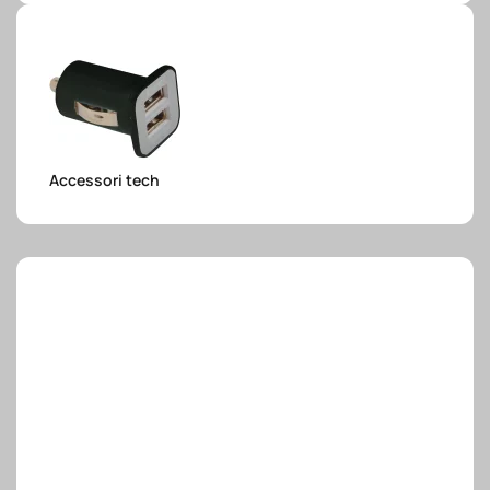
e.safe
e.sport
Accessori tech