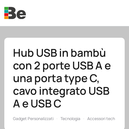
Skip to main content
Hub USB in bambù
con 2 porte USB A e
e.promo
una porta type C,
cavo integrato USB
A e USB C
e.professional
Gadget Personalizzati
Tecnologia
Accessori tech