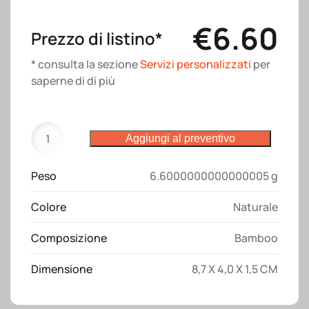
€
6.60
Prezzo di listino*
* consulta la sezione
Servizi personalizzati
per
saperne di di più
Hub
Aggiungi al preventivo
USB
in
Peso
6.6000000000000005 g
bambù
con
Colore
Naturale
2
porte
Composizione
Bamboo
USB
A
Dimensione
8,7 X 4,0 X 1,5 CM
e
una