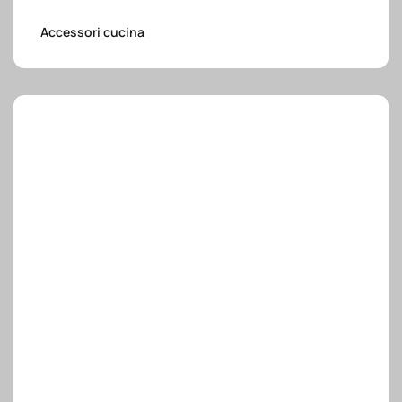
e.safe
Accessori cucina
e.sport