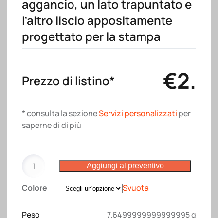
aggancio, un lato trapuntato e
l’altro liscio appositamente
progettato per la stampa
€
2.2
Prezzo di listino*
* consulta la sezione
Servizi personalizzati
per
saperne di di più
Guanto
Aggiungi al preventivo
da
forno
Colore
Svuota
in
cotone
Peso
7.6499999999999995 g
riciclato