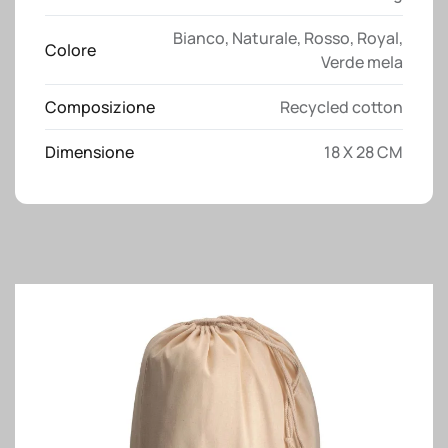
quantità
Bianco
,
Naturale
,
Rosso
,
Royal
,
Colore
Verde mela
Composizione
Recycled cotton
Dimensione
18 X 28 CM