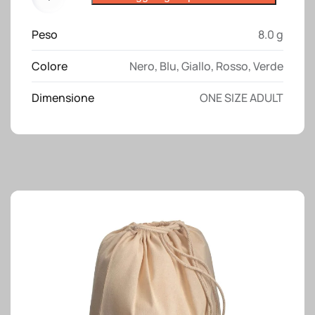
in
polar
Peso
8.0 g
da
uomo
Colore
Nero
,
Blu
,
Giallo
,
Rosso
,
Verde
quantità
Dimensione
ONE SIZE ADULT