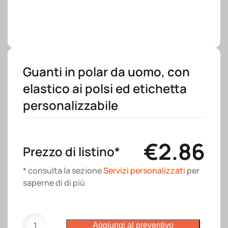
Guanti in polar da uomo, con
elastico ai polsi ed etichetta
personalizzabile
€
2.86
Prezzo di listino*
* consulta la sezione
Servizi personalizzati
per
saperne di di più
Guanti
Aggiungi al preventivo