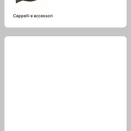
e.safe
Cappelli e accessori
e.sport