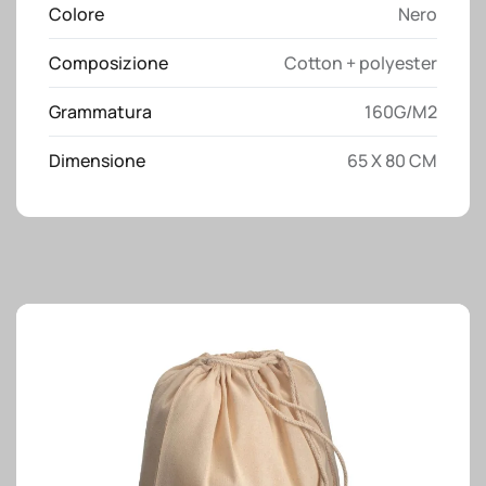
Colore
Nero
cotone/70
%
Composizione
Cotton + polyester
poliestere
(160g/m2),
Grammatura
160G/M2
65×80
cm
Dimensione
65 X 80 CM
con
tasca
frontale
quantità