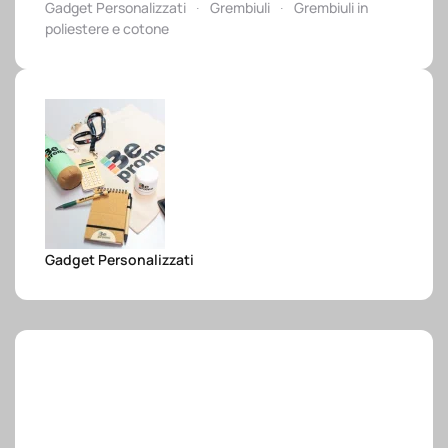
Gadget Personalizzati
Grembiuli
Grembiuli in
e.safe
poliestere e cotone
e.sport
Gadget Personalizzati