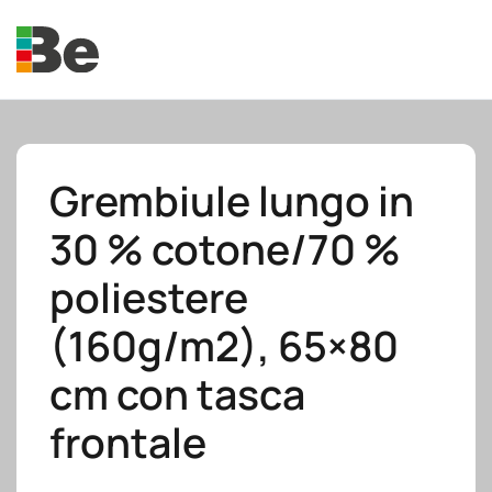
Skip to main content
Grembiule lungo in
30 % cotone/70 %
e.promo
poliestere
(160g/m2), 65×80
cm con tasca
e.professional
frontale