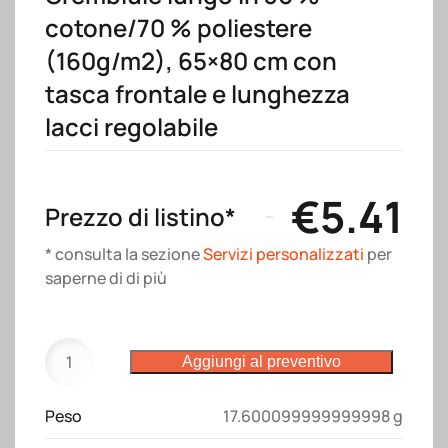
cotone/70 % poliestere
(160g/m2), 65×80 cm con
tasca frontale e lunghezza
lacci regolabile
€
5.41
Prezzo di listino*
* consulta la sezione
Servizi personalizzati
per
saperne di di più
Grembiule
Aggiungi al preventivo
lungo
in
Peso
17.600099999999998 g
30
%