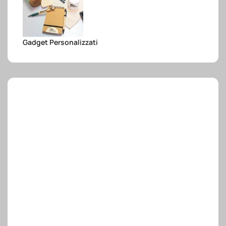
e.safe
Gadget Personalizzati
e.sport