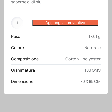
saperne di di più
Grembiule
Aggiungi al preventivo
lungo
con
Peso
17.01 g
tasca
frontale
Colore
Naturale
quantità
Composizione
Cotton + polyester
Grammatura
180 GMS
Dimensione
70 X 85 CM