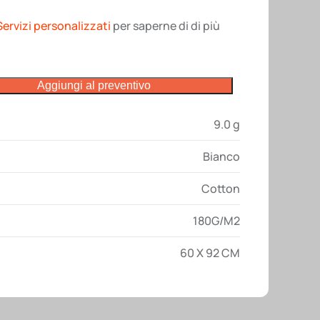
Servizi personalizzati
per saperne di di più
Aggiungi al preventivo
9.0 g
Bianco
Cotton
180G/M2
60 X 92 CM