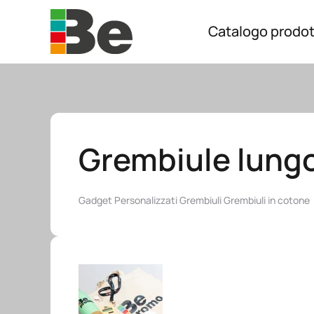
Catalogo prodot
Skip to main content
Grembiule lungo
Gadget Personalizzati
Grembiuli
Grembiuli in cotone