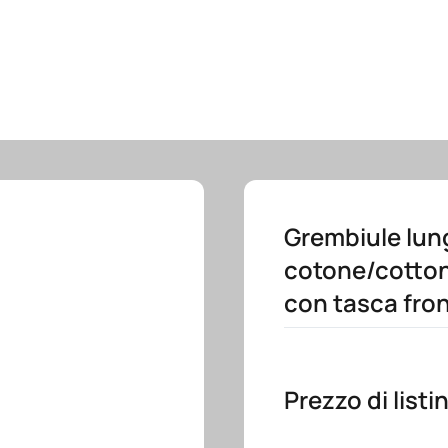
Grembiule lun
cotone/cotton
con tasca fro
Prezzo di listi