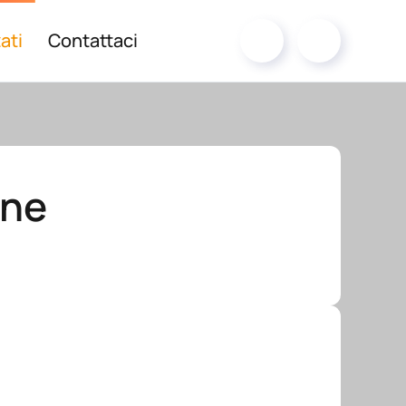
ati
Contattaci
one