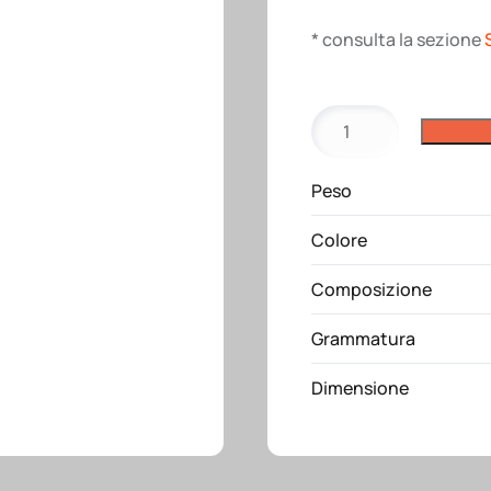
* consulta la sezione
Grembiule
lungo
bianco
Peso
in
100
Colore
%
cotone
Composizione
quantità
Grammatura
Dimensione