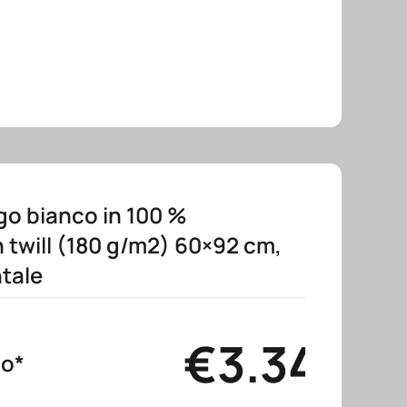
go bianco in 100 %
 twill (180 g/m2) 60×92 cm,
ntale
€
3.34
no*