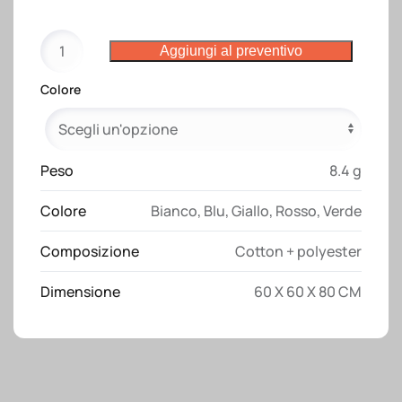
Foulard/bandana
Aggiungi al preventivo
in
cotone
Colore
e
poliestere
quantità
Peso
8.4 g
Colore
Bianco
,
Blu
,
Giallo
,
Rosso
,
Verde
Composizione
Cotton + polyester
Dimensione
60 X 60 X 80 CM