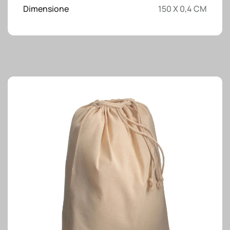
tag
Dimensione
150 X 0,4 CM
per
personalizzazione
quantità