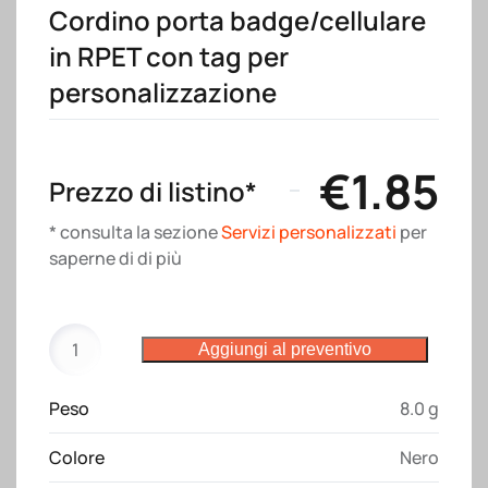
Cordino porta badge/cellulare
in RPET con tag per
personalizzazione
€
1.85
Prezzo di listino*
* consulta la sezione
Servizi personalizzati
per
saperne di di più
Cordino
Aggiungi al preventivo
porta
badge/cellulare
Peso
8.0 g
in
RPET
Colore
Nero
con