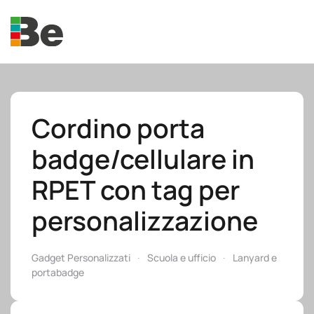
Skip to main content
Cordino porta
badge/cellulare in
e.promo
RPET con tag per
personalizzazione
e.professional
Gadget Personalizzati
Scuola e ufficio
Lanyard e
portabadge