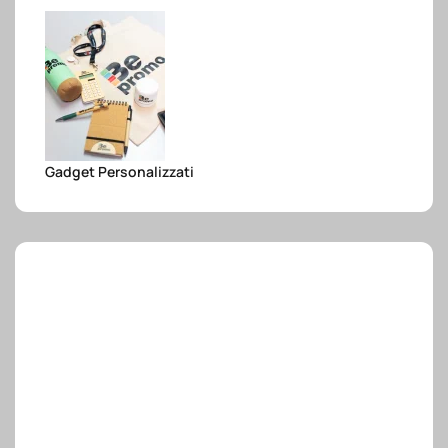
e.safe
e.sport
Gadget Personalizzati