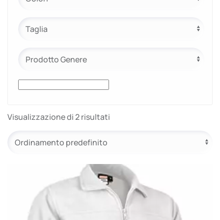
e.safe
e.sport
Visualizzazione di 2 risultati