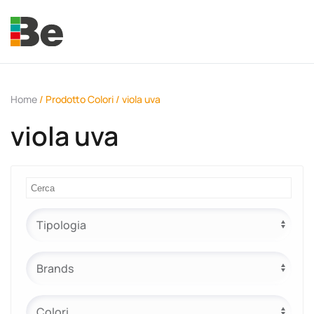
Skip to main content
Home
/ Prodotto Colori / viola uva
viola uva
e.promo
e.professional