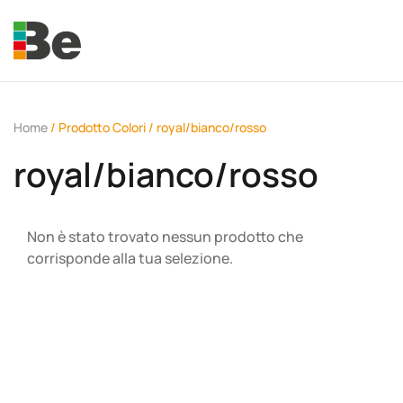
Skip to main content
Home
/ Prodotto Colori / royal/bianco/rosso
royal/bianco/rosso
e.promo
Non è stato trovato nessun prodotto che
corrisponde alla tua selezione.
e.professional