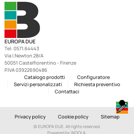
e.safe
e.sport
EUROPA DUE
Tel: 0571.64443
Via I.Newton 28/A
50051 Castelfiorentino - Firenze
P.IVA 03922690486
Catalogo prodotti
Configuratore
Servizi personalizzati
Richiesta preventivo
Contattaci
Privacy policy
Cookie policy
Sitemap
©
EUROPA DUE. All rights reserved.
Powered by WOOLA.