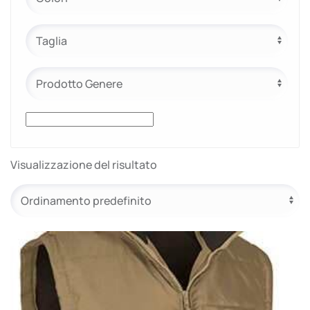
e.safe
e.sport
Visualizzazione del risultato