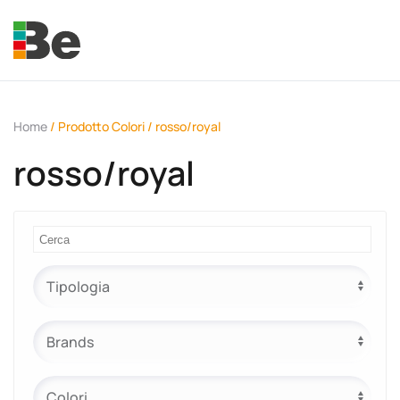
Skip to main content
Home
/ Prodotto Colori / rosso/royal
rosso/royal
e.promo
e.professional