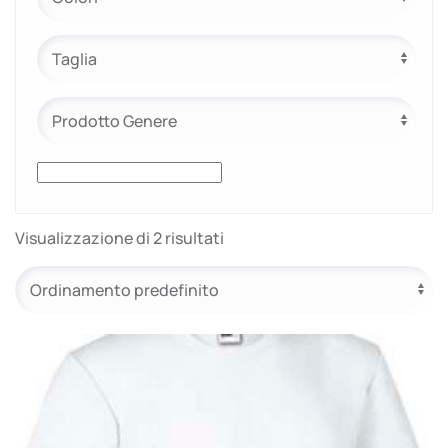
e.safe
e.sport
Visualizzazione di 2 risultati