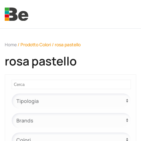
Skip to main content
Home
/ Prodotto Colori / rosa pastello
rosa pastello
e.promo
e.professional