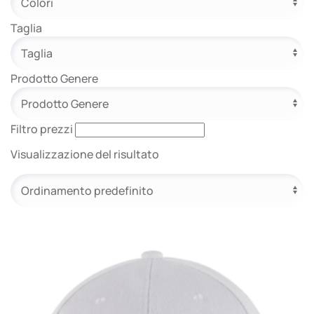
e.safe
Taglia
Prodotto Genere
e.sport
Filtro prezzi
Visualizzazione del risultato