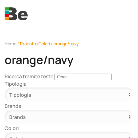
Skip to main content
Home
/ Prodotto Colori / orange/navy
orange/navy
e.promo
Ricerca tramite testo
Tipologia
Brands
e.professional
Colori