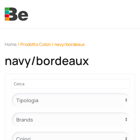
Skip to main content
Home
/ Prodotto Colori / navy/bordeaux
navy/bordeaux
e.promo
e.professional