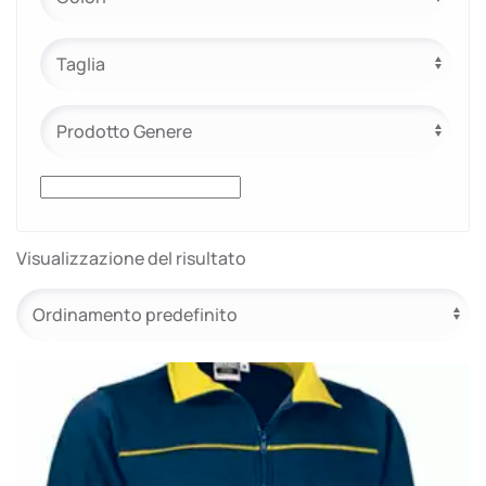
e.safe
e.sport
Visualizzazione del risultato