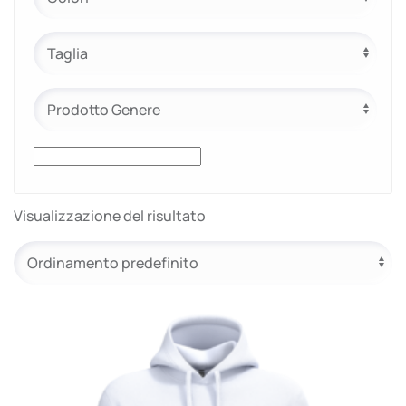
e.safe
e.sport
Visualizzazione del risultato