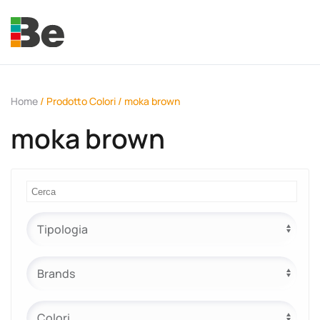
Skip to main content
Home
/ Prodotto Colori / moka brown
moka brown
e.promo
e.professional