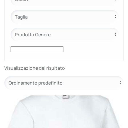
e.safe
e.sport
Visualizzazione del risultato