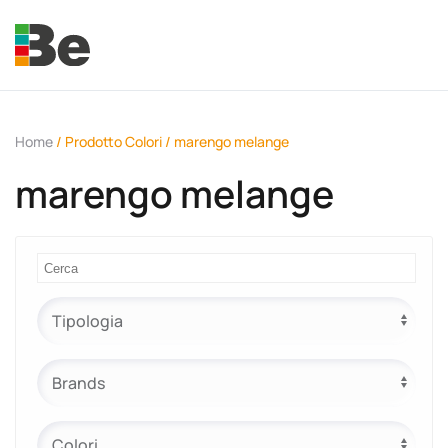
Skip to main content
Home
/ Prodotto Colori / marengo melange
marengo melange
e.promo
e.professional