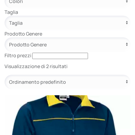
e.safe
Taglia
Prodotto Genere
e.sport
Filtro prezzi
Visualizzazione di 2 risultati