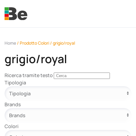
Skip to main content
Home
/ Prodotto Colori / grigio/royal
grigio/royal
e.promo
Ricerca tramite testo
Tipologia
Brands
e.professional
Colori