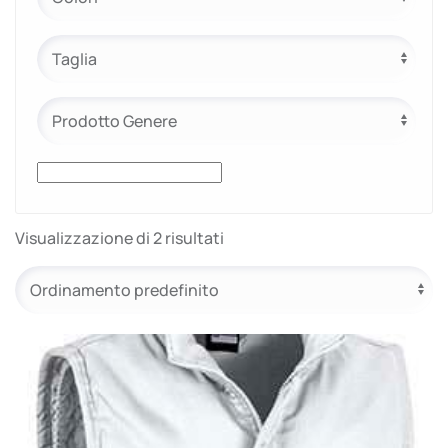
e.safe
e.sport
Visualizzazione di 2 risultati