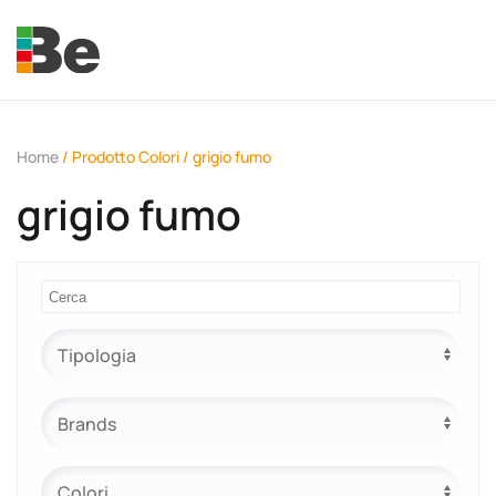
Skip to main content
Home
/ Prodotto Colori / grigio fumo
grigio fumo
e.promo
e.professional